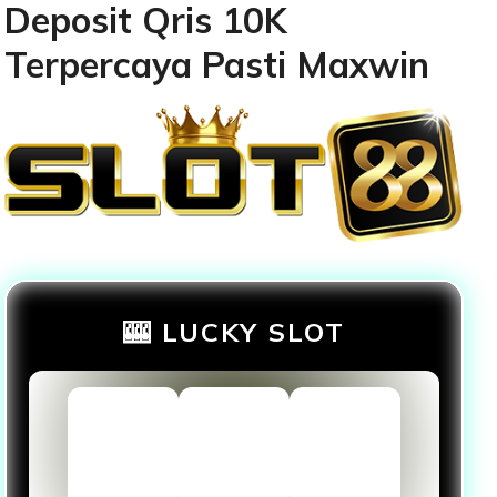
Deposit Qris 10K
Terpercaya Pasti Maxwin
🎰 LUCKY SLOT