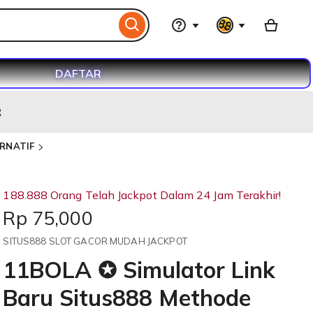
DAFTAR
R
RNATIF
188.888 Orang Telah Jackpot Dalam 24 Jam Terakhir!
Price:
Rp 75,000
SITUS888 SLOT GACOR MUDAH JACKPOT
11BOLA ✪ Simulator Link
Baru Situs888 Methode